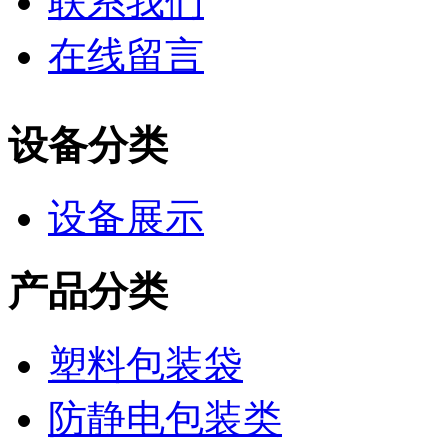
联系我们
在线留言
设备分类
设备展示
产品分类
塑料包装袋
防静电包装类