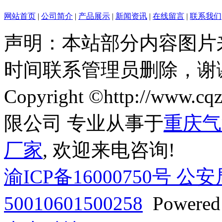
网站首页
|
公司简介
|
产品展示
|
新闻资讯
|
在线留言
|
联系我们
声明：本站部分内容图片
时间联系管理员删除，谢
Copyright ©http://w
限公司 专业从事于
重庆气
厂家
, 欢迎来电咨询!
渝ICP备16000750号 
50010601500258
Powered