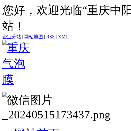
您好，欢迎光临“重庆中
站！
企业分站
|
网站地图
|
RSS
|
XML