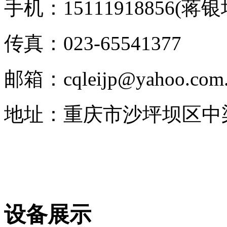
手机：15111918856(蒋银均
传真：023-65541377
邮箱：cqleijp@yahoo.com.
地址：重庆市沙坪坝区中
设备展示