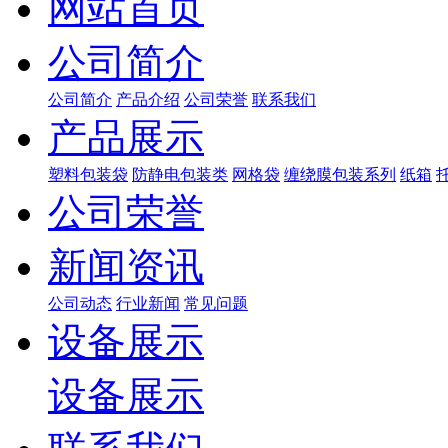
网站首页
公司简介
公司简介
产品介绍
公司荣誉
联系我们
产品展示
塑料包装袋
防静电包装类
网格袋
缠绕膜包装系列
纸箱
公司荣誉
新闻资讯
公司动态
行业新闻
常见问题
设备展示
设备展示