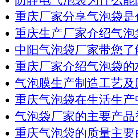
重庆厂家分享气泡袋是什
重庆生产厂家介绍气泡
中阳气泡袋厂家带您了解
重庆厂家介绍气泡袋的
气泡膜生产制造工艺及
重庆气泡袋在生活生产
气泡袋厂家的主要产品
重庆气泡袋的质量主要