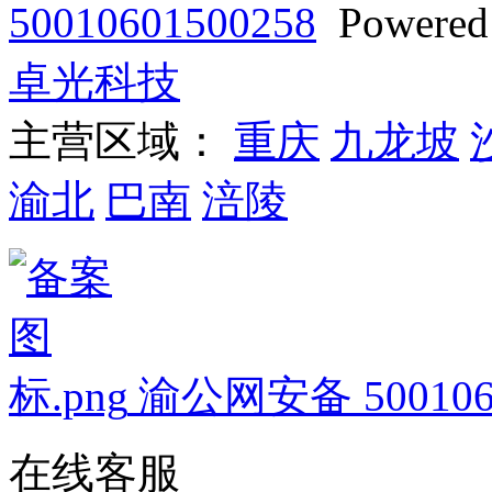
50010601500258
Powered
卓光科技
主营区域：
重庆
九龙坡
渝北
巴南
涪陵
渝公网安备 5001060
在线客服