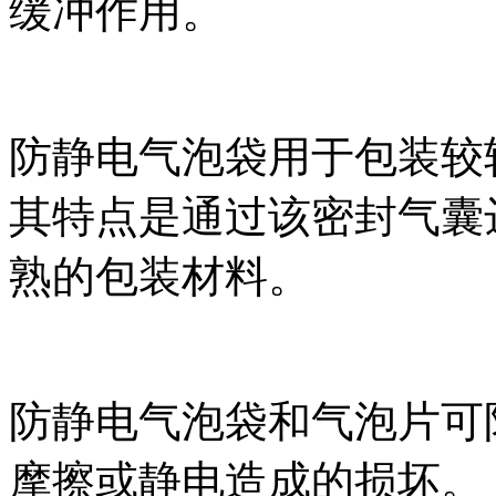
缓冲作用。
防静电气泡袋用于包装较
其特点是通过该密封气囊
熟的包装材料。
防静电气泡袋和气泡片可
摩擦或静电造成的损坏。