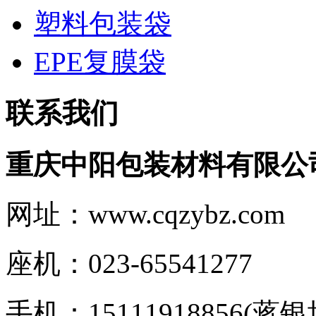
塑料包装袋
EPE复膜袋
联系我们
重庆中阳包装材料有限公
网址：www.cqzybz.com
座机：023-65541277
手机：15111918856(蒋银均