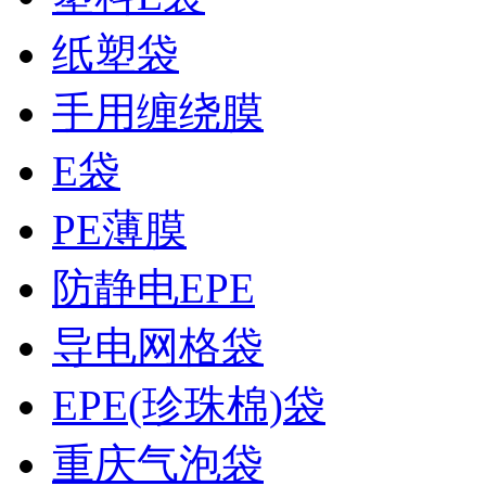
纸塑袋
手用缠绕膜
E袋
PE薄膜
防静电EPE
导电网格袋
EPE(珍珠棉)袋
重庆气泡袋