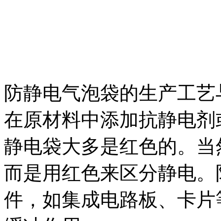
防静电气泡袋的生产工艺
在原材料中添加抗静电剂
静电袋大多是红色的。当
而是用红色来区分静电。
件，如集成电路板、卡片