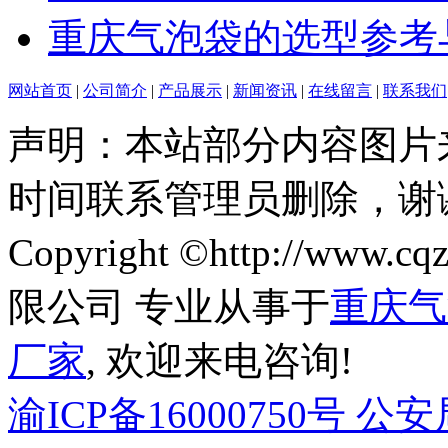
重庆气泡袋的选型参考
网站首页
|
公司简介
|
产品展示
|
新闻资讯
|
在线留言
|
联系我们
声明：本站部分内容图片
时间联系管理员删除，谢
Copyright ©http://w
限公司 专业从事于
重庆气
厂家
, 欢迎来电咨询!
渝ICP备16000750号 