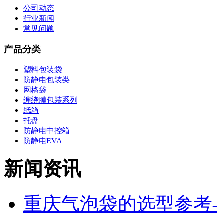
公司动态
行业新闻
常见问题
产品分类
塑料包装袋
防静电包装类
网格袋
缠绕膜包装系列
纸箱
托盘
防静电中控箱
防静电EVA
新闻资讯
重庆气泡袋的选型参考与