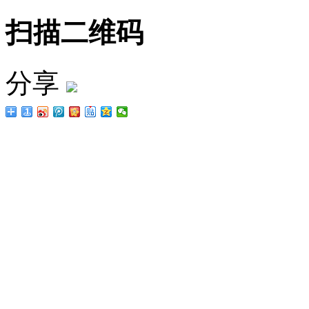
扫描二维码
分享