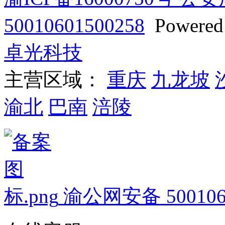
50010601500258
Powered
卓光科技
主营区域：
重庆
九龙坡
渝北
巴南
涪陵
渝公网安备 5001060