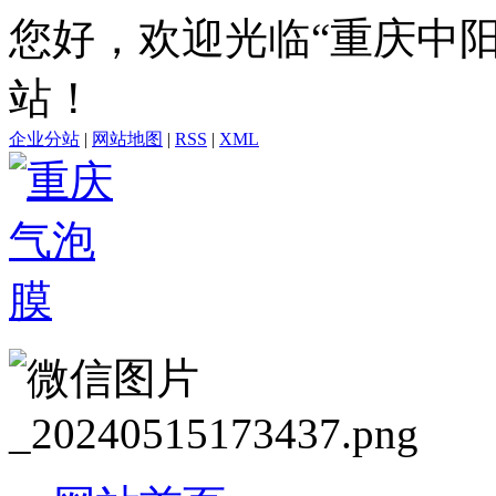
您好，欢迎光临“重庆中
站！
企业分站
|
网站地图
|
RSS
|
XML