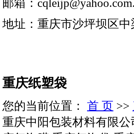
邮箱：cqleijp@yahoo.com.
地址：重庆市沙坪坝区中
重庆纸塑袋
您的当前位置：
首 页
>>
重庆中阳包装材料有限公司