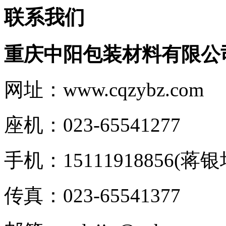
联系我们
重庆中阳包装材料有限公
网址：www.cqzybz.com
座机：023-65541277
手机：15111918856(蒋银均
传真：023-65541377