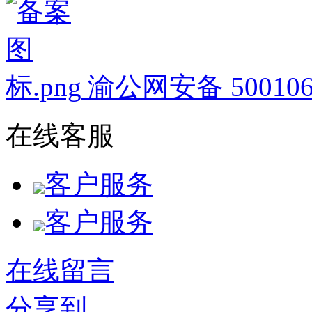
渝公网安备 5001060
在线客服
客户服务
客户服务
在线留言
分享到...