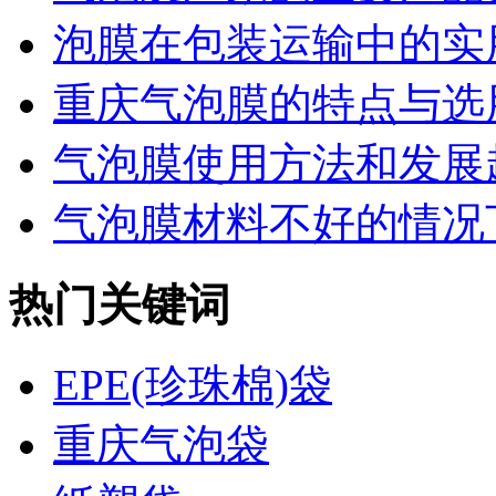
泡膜在包装运输中的实
重庆气泡膜的特点与选
气泡膜使用方法和发展
气泡膜材料不好的情况下
热门关键词
EPE(珍珠棉)袋
重庆气泡袋