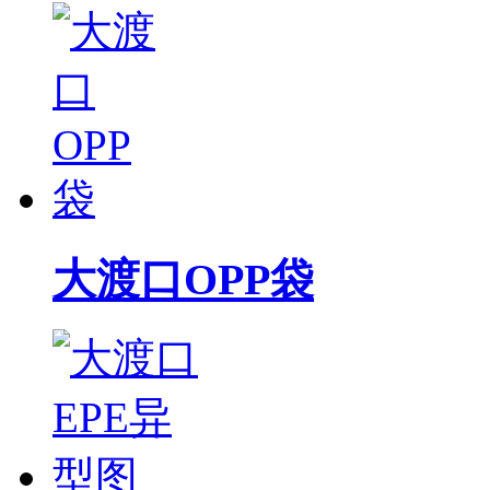
大渡口OPP袋