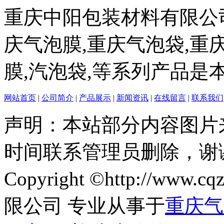
重庆中阳包装材料有限公司
庆气泡膜,重庆气泡袋,重
膜,汽泡袋,等系列产品是
网站首页
|
公司简介
|
产品展示
|
新闻资讯
|
在线留言
|
联系我们
声明：本站部分内容图片
时间联系管理员删除，谢
Copyright ©http://w
限公司 专业从事于
重庆气