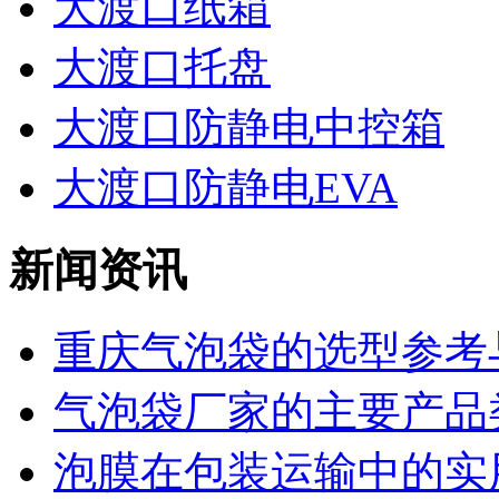
大渡口纸箱
大渡口托盘
大渡口防静电中控箱
大渡口防静电EVA
新闻资讯
重庆气泡袋的选型参考与
气泡袋厂家的主要产品类
泡膜在包装运输中的实