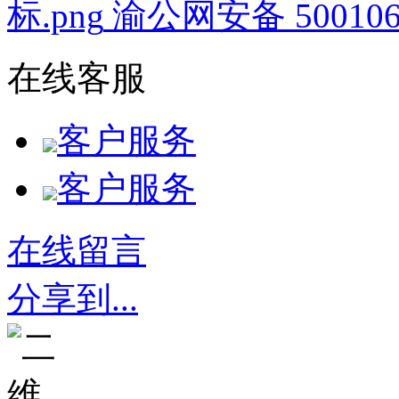
渝公网安备 5001060
在线客服
客户服务
客户服务
在线留言
分享到...