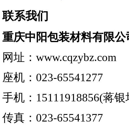
联系我们
重庆中阳包装材料有限公
网址：www.cqzybz.com
座机：023-65541277
手机：15111918856(蒋银均
传真：023-65541377