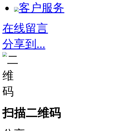
客户服务
在线留言
分享到...
扫描二维码