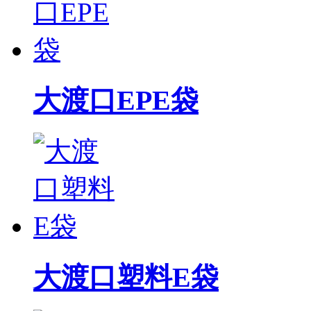
大渡口EPE袋
大渡口塑料E袋