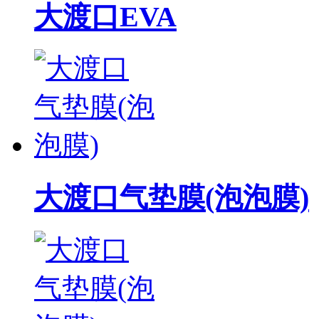
大渡口EVA
大渡口气垫膜(泡泡膜)