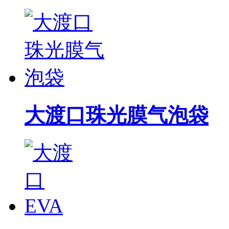
大渡口珠光膜气泡袋