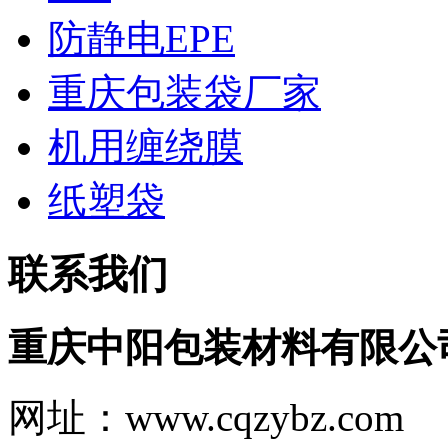
防静电EPE
重庆包装袋厂家
机用缠绕膜
纸塑袋
联系我们
重庆中阳包装材料有限公
网址：www.cqzybz.com