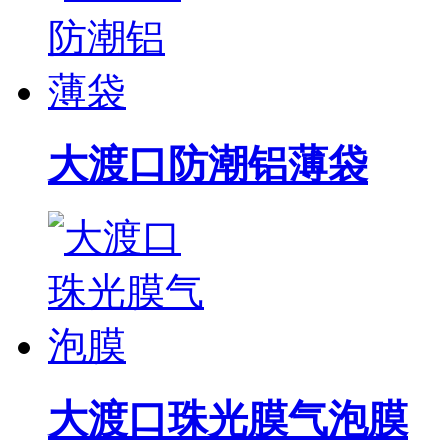
大渡口防潮铝薄袋
大渡口珠光膜气泡膜