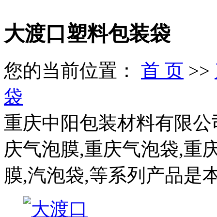
大渡口塑料包装袋
您的当前位置：
首 页
>>
袋
重庆中阳包装材料有限公司
庆气泡膜,重庆气泡袋,重
膜,汽泡袋,等系列产品是