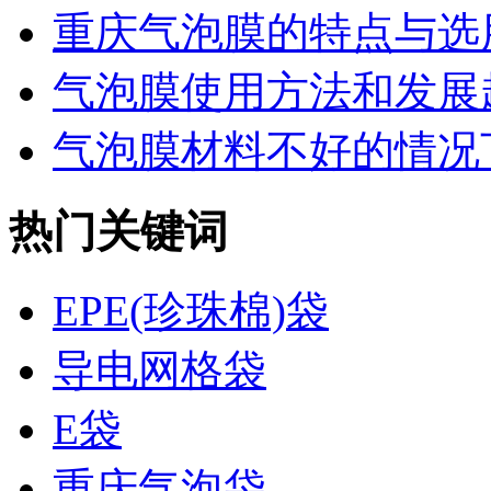
重庆气泡膜的特点与选
气泡膜使用方法和发展
气泡膜材料不好的情况下
热门关键词
EPE(珍珠棉)袋
导电网格袋
E袋
重庆气泡袋