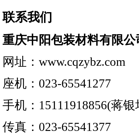
联系我们
重庆中阳包装材料有限公
网址：www.cqzybz.com
座机：023-65541277
手机：15111918856(蒋银均
传真：023-65541377