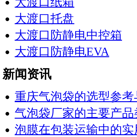
大渡口纸箱
大渡口托盘
大渡口防静电中控箱
大渡口防静电EVA
新闻资讯
重庆气泡袋的选型参考与
气泡袋厂家的主要产品类
泡膜在包装运输中的实