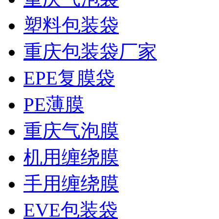
塑料包装袋
重庆包装袋厂家
EPE复膜袋
PE薄膜
重庆气泡膜
机用缠绕膜
手用缠绕膜
EVE包装袋