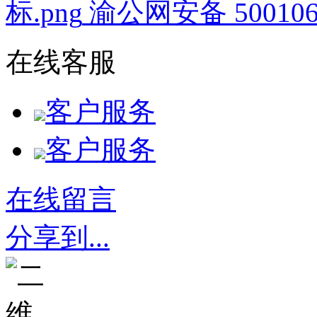
渝公网安备 5001060
在线客服
客户服务
客户服务
在线留言
分享到...