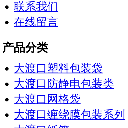
联系我们
在线留言
产品分类
大渡口塑料包装袋
大渡口防静电包装类
大渡口网格袋
大渡口缠绕膜包装系列