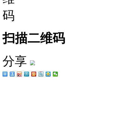
扫描二维码
分享