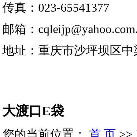
传真：023-65541377
邮箱：cqleijp@yahoo.com.
地址：重庆市沙坪坝区中
大渡口E袋
您的当前位置：
首 页
>>