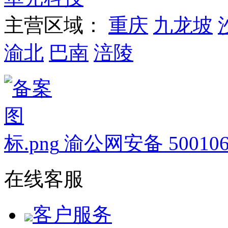
主营区域：
重庆
九龙坡
渝北
巴南
涪陵
渝公网安备 5001060
在线客服
客户服务